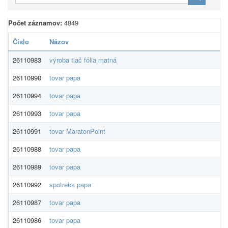
Počet záznamov:
4849
Číslo
Názov
Do
26110983
výroba tlač fólia matná
KP
26110990
tovar papa
DO
26110994
tovar papa
Ju
26110993
tovar papa
KM
26110991
tovar MaratonPoint
Co
26110988
tovar papa
LU
26110989
tovar papa
Bi
26110992
spotreba papa
OB
26110987
tovar papa
LU
26110986
tovar papa
LU