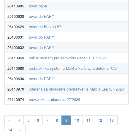
26110985
tovar papa
LU
26100628
tovar do PAPY
LU
26100629
tovar na Hlavnú 57
RO
26100631
tovar do PAPY
RO
26100632
tovar do PAPY
RO
26110969
online systém projektového riadenia 8.7.2026
Sm
26110980
profylaktika systému MaR a kalibrácia detektor CO
RE
26100630
tovar do PAPY
RO
26110970
odmena za divadelné predstavenie Max a Lea 5.7.2026
Ši
26110974
prevádzka zariadenia 07/2026
mP
Aktuálna
«
4
5
6
7
8
9
10
11
12
13
stránka
14
»
9