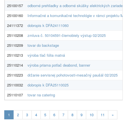
25100157
odborné prehliadky a odborné skúšky elektrických zariadení
25100160
Informačné a komunikačné technológie v rámci projektu Ma
24111372
dobropis k DFA24111060
25110208
zmluva č. 50104591-čiernobiely výstup 02/2025
25110209
tovar do backstage
25110213
výroba tlač fólia matná
25110214
výroba priama potlač deabond, banner
25110223
držanie servisnej pohotovosti-mesačný paušál 02/2025
25110032
dobropis k DFA25110025
25110107
tovar na catering
Aktuálna
1
2
3
4
5
6
7
8
9
10
11
»
stránka
1