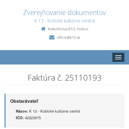
Zverejňovanie dokumentov
K 13 - Košické kultúrne centrá
Kukučínova 81/2, Košice
office@k13.sk
Toggle
naviga
Faktúra č. 25110193
Obstarávateľ
Názov:
K 13 - Košické kultúrne centrá
IČO:
42323975