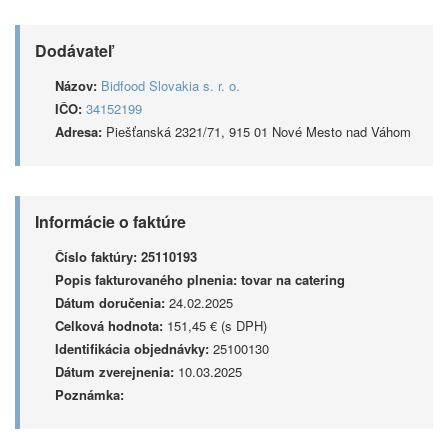
Dodávateľ
Názov:
Bidfood Slovakia s. r. o.
IČO:
34152199
Adresa:
Piešťanská 2321/71, 915 01 Nové Mesto nad Váhom
Informácie o faktúre
Číslo faktúry:
25110193
Popis fakturovaného plnenia:
tovar na catering
Dátum doručenia:
24.02.2025
Celková hodnota:
151,45 € (s DPH)
Identifikácia objednávky:
25100130
Dátum zverejnenia:
10.03.2025
Poznámka: