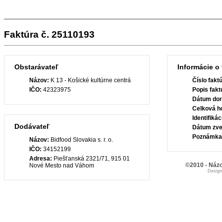
Faktúra č. 25110193
Obstarávateľ
Informácie o 
Názov:
K 13 - Košické kultúrne centrá
Číslo fakt
IČO:
42323975
Popis fakt
Dátum dor
Celková h
Identifiká
Dodávateľ
Dátum zve
Poznámka
Názov:
Bidfood Slovakia s. r. o.
IČO:
34152199
Adresa:
Piešťanská 2321/71, 915 01
©2010 - Názo
Nové Mesto nad Váhom
Desig