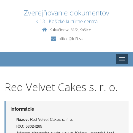
Zverejňovanie dokumentov
K 13 - Košické kultúrne centrá
Kukučínova 81/2, Košice
office@k13.sk
Toggle
naviga
Red Velvet Cakes s. r. o.
Informácie
Názov:
Red Velvet Cakes s. r. o.
IČO:
53024265
Adresa:
Mäsiarska 430/8, 040 01 Košice - mestská časť