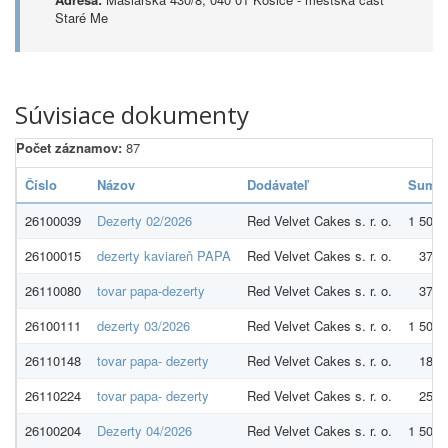
Staré Me
Súvisiace dokumenty
Počet záznamov:
87
Číslo
Názov
Dodávateľ
Suma
26100039
Dezerty 02/2026
Red Velvet Cakes s. r. o.
1 500,
26100015
dezerty kaviareň PAPA
Red Velvet Cakes s. r. o.
377,
26110080
tovar papa-dezerty
Red Velvet Cakes s. r. o.
377,
26100111
dezerty 03/2026
Red Velvet Cakes s. r. o.
1 500,
26110148
tovar papa- dezerty
Red Velvet Cakes s. r. o.
187,
26110224
tovar papa- dezerty
Red Velvet Cakes s. r. o.
257,
26100204
Dezerty 04/2026
Red Velvet Cakes s. r. o.
1 500,