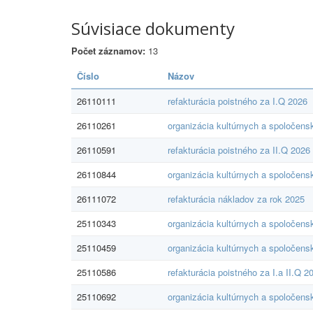
Súvisiace dokumenty
Počet záznamov:
13
Číslo
Názov
26110111
refakturácia poistného za I.Q 2026
26110261
organizácia kultúrnych a spoločens
26110591
refakturácia poistného za II.Q 2026
26110844
organizácia kultúrnych a spoločens
26111072
refakturácia nákladov za rok 2025
25110343
organizácia kultúrnych a spoločens
25110459
organizácia kultúrnych a spoločens
25110586
refakturácia poistného za I.a II.Q 2
25110692
organizácia kultúrnych a spoločens