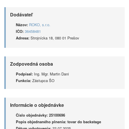
Dodávateľ
Názov:
ROKO, s.r.o.
IČO:
36458481
Adresa:
Strojnícka 18, 080 01 Prešov
Zodpovedná osoba
Podpísal:
Ing. Mgr. Martin Dani
Funkcia:
Zástupca ŠO
Informácie o objednávke
Číslo objednávky:
25100696
Popis objednaného plnenia:
tovar do backstage
Dátum vyhotovenia:
22.07.2025