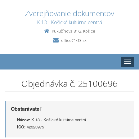
Zverejňovanie dokumentov
K 13 - Košické kultúrne centrá
Kukučínova 81/2, Košice
office@k13.sk
Toggle
naviga
Objednávka č. 25100696
Obstarávateľ
Názov:
K 13 - Košické kultúrne centrá
IČO:
42323975