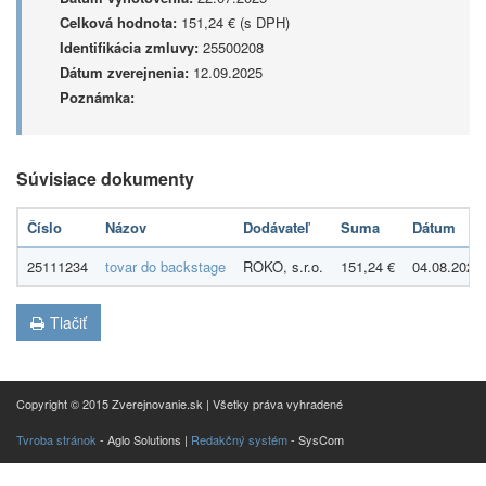
Celková hodnota:
151,24 € (s DPH)
Identifikácia zmluvy:
25500208
Dátum zverejnenia:
12.09.2025
Poznámka:
Súvisiace dokumenty
Číslo
Názov
Dodávateľ
Suma
Dátum
25111234
tovar do backstage
ROKO, s.r.o.
151,24 €
04.08.2025
Tlačiť
Copyright © 2015 Zverejnovanie.sk | Všetky práva vyhradené
Tvroba stránok
- Aglo Solutions |
Redakčný systém
- SysCom