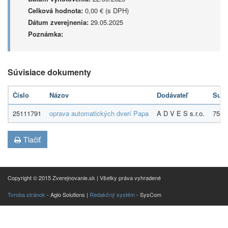
Celková hodnota:
0,00 € (s DPH)
Dátum zverejnenia:
29.05.2025
Poznámka:
Súvisiace dokumenty
Číslo
Názov
Dodávateľ
Sum
25111791
oprava automatických dverí Papa
A D V E S s.r.o.
75,0
Tlačiť
Copyright © 2015 Zverejnovanie.sk | Všetky práva vyhradené
Tvroba stránok
- Aglo Solutions |
Redakčný systém
- SysCom