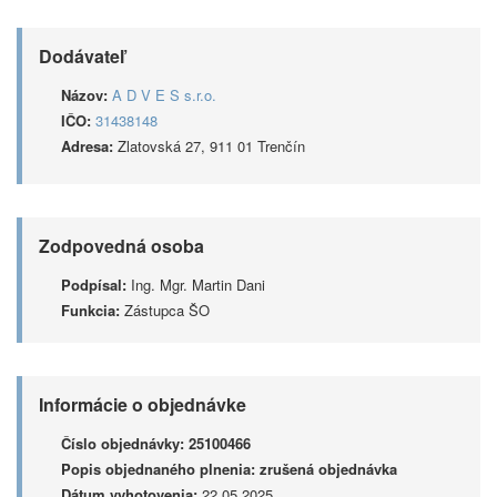
Dodávateľ
Názov:
A D V E S s.r.o.
IČO:
31438148
Adresa:
Zlatovská 27, 911 01 Trenčín
Zodpovedná osoba
Podpísal:
Ing. Mgr. Martin Dani
Funkcia:
Zástupca ŠO
Informácie o objednávke
Číslo objednávky:
25100466
Popis objednaného plnenia:
zrušená objednávka
Dátum vyhotovenia:
22.05.2025