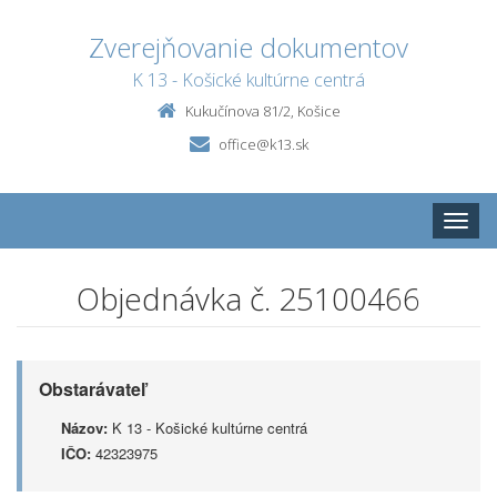
Zverejňovanie dokumentov
K 13 - Košické kultúrne centrá
Kukučínova 81/2, Košice
office@k13.sk
Toggle
naviga
Objednávka č. 25100466
Obstarávateľ
Názov:
K 13 - Košické kultúrne centrá
IČO:
42323975