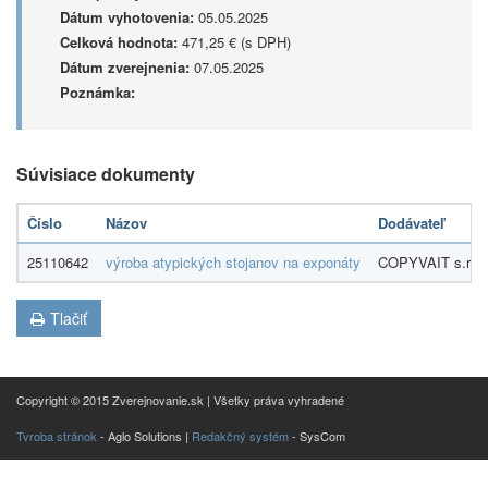
Dátum vyhotovenia:
05.05.2025
Celková hodnota:
471,25 € (s DPH)
Dátum zverejnenia:
07.05.2025
Poznámka:
Súvisiace dokumenty
Číslo
Názov
Dodávateľ
25110642
výroba atypických stojanov na exponáty
COPYVAIT s.r.o.
Tlačiť
Copyright © 2015 Zverejnovanie.sk | Všetky práva vyhradené
Tvroba stránok
- Aglo Solutions |
Redakčný systém
- SysCom