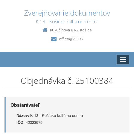
Zverejňovanie dokumentov
K 13 - Košické kultúrne centrá
Kukučínova 81/2, Košice
office@k13.sk
Toggle
naviga
Objednávka č. 25100384
Obstarávateľ
Názov:
K 13 - Košické kultúrne centrá
IČO:
42323975