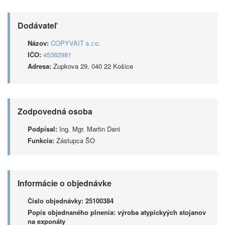
Dodávateľ
Názov:
COPYVAIT s.r.o.
IČO:
45382981
Adresa:
Zupkova 29, 040 22 Košice
Zodpovedná osoba
Podpísal:
Ing. Mgr. Martin Dani
Funkcia:
Zástupca ŠO
Informácie o objednávke
Číslo objednávky:
25100384
Popis objednaného plnenia:
výroba atypickyých stojanov
na exponáty