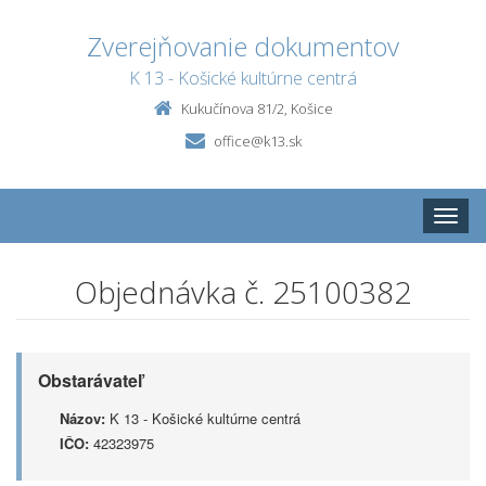
Zverejňovanie dokumentov
K 13 - Košické kultúrne centrá
Kukučínova 81/2, Košice
office@k13.sk
Toggle
naviga
Objednávka č. 25100382
Obstarávateľ
Názov:
K 13 - Košické kultúrne centrá
IČO:
42323975