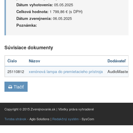
Dátum vyhotovenia:
05.05.2025
Celková hodnota:
1 799,86 € (s DPH)
Dátum zverejnenia:
06.05.2025
Poznámka:
Súvisiace dokumenty
Číslo
Názov
Dodávateľ
25110812
xenónová lampa do premietacieho prístroja
AudioMaster s.
Tlačiť
Copyright © 2015 Zverejnovanie.sk | Všetky práva vyhradené
Tvroba stránok
- Aglo Solutions |
Redakčný systém
- SysCom