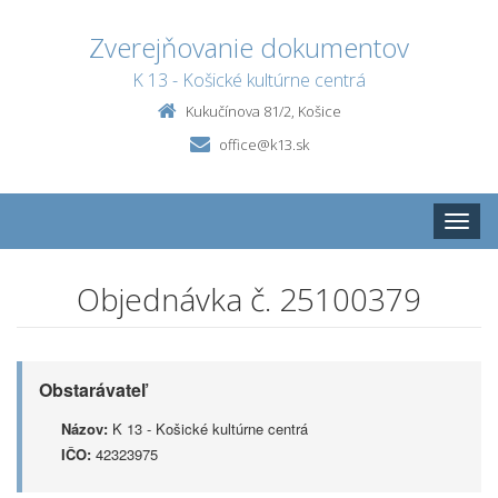
Zverejňovanie dokumentov
K 13 - Košické kultúrne centrá
Kukučínova 81/2, Košice
office@k13.sk
Toggle
naviga
Objednávka č. 25100379
Obstarávateľ
Názov:
K 13 - Košické kultúrne centrá
IČO:
42323975