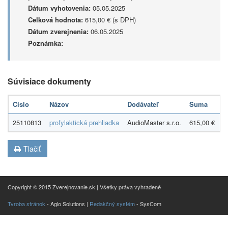
Dátum vyhotovenia:
05.05.2025
Celková hodnota:
615,00 € (s DPH)
Dátum zverejnenia:
06.05.2025
Poznámka:
Súvisiace dokumenty
Číslo
Názov
Dodávateľ
Suma
D
25110813
profylaktická prehliadka
AudioMaster s.r.o.
615,00 €
0
Tlačiť
Copyright © 2015 Zverejnovanie.sk | Všetky práva vyhradené
Tvroba stránok
- Aglo Solutions |
Redakčný systém
- SysCom