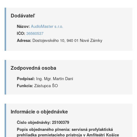
Dodávateľ
Názov:
AudioMaster s.r.o.
IČO:
36560537
Adresa:
Dostojevského 10, 940 01 Nové Zámky
Zodpovedná osoba
Podpísal:
Ing. Mgr. Martin Dani
Funkcia:
Zástupca ŠO
Informácie o objednávke
Číslo objednávky:
25100379
Popis objednaného plnenia:
servisná profylaktická
prehliadka premietacieho prístroja v Amfiteátri Košice