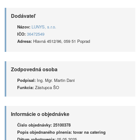
Dodávateľ
Názov:
LUNYS, s.r.o.
IČO:
36472549
Adresa:
Hlavná 4512/96, 059 51 Poprad
Zodpovedná osoba
Podpísal:
Ing. Mgr. Martin Dani
Funkcia:
Zástupca ŠO
Informácie o objednávke
Číslo objednávky:
25100378
Popis objednaného plnenia:
tovar na catering
Dátum vyhotovenia:
05.05.2025