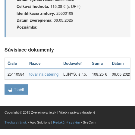
Celková hodnota:
115,38 € (s DPH)
Identifikácia zmluvy:
25500108
Dátum zverejnenia:
06.05.2025
Poznámka:
Súvisiace dokumenty
Číslo
Názov
Dodávateľ
Suma
Dátum
25110584
tovar na catering
LUNYS, s.r.o.
108,25 €
06.05.2025
Tlačiť
Copyright © 2015 Zverejnovanie.sk | Všetky práva vyhradené
Tvroba stránok
- Aglo Solutions |
Redakčný systém
- SysCom