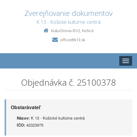
Zverejňovanie dokumentov
K 13 - Košické kultúrne centrá
Kukučínova 81/2, Košice
office@k13.sk
Toggle
naviga
Objednávka č. 25100378
Obstarávateľ
Názov:
K 13 - Košické kultúrne centrá
IČO:
42323975