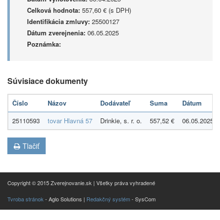
Celková hodnota:
557,60 € (s DPH)
Identifikácia zmluvy:
25500127
Dátum zverejnenia:
06.05.2025
Poznámka:
Súvisiace dokumenty
Číslo
Názov
Dodávateľ
Suma
Dátum
25110593
tovar Hlavná 57
Drinkie, s. r. o.
557,52 €
06.05.2025
Tlačiť
Copyright © 2015 Zverejnovanie.sk | Všetky práva vyhradené
Tvroba stránok
- Aglo Solutions |
Redakčný systém
- SysCom