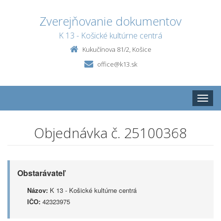
Zverejňovanie dokumentov
K 13 - Košické kultúrne centrá
Kukučínova 81/2, Košice
office@k13.sk
Toggle
naviga
Objednávka č. 25100368
Obstarávateľ
Názov:
K 13 - Košické kultúrne centrá
IČO:
42323975