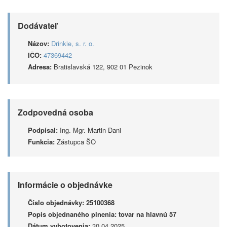
Dodávateľ
Názov:
Drinkie, s. r. o.
IČO:
47369442
Adresa:
Bratislavská 122, 902 01 Pezinok
Zodpovedná osoba
Podpísal:
Ing. Mgr. Martin Dani
Funkcia:
Zástupca ŠO
Informácie o objednávke
Číslo objednávky:
25100368
Popis objednaného plnenia:
tovar na hlavnú 57
Dátum vyhotovenia:
30.04.2025