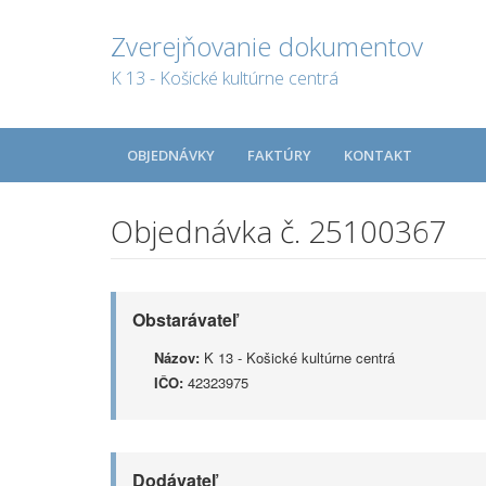
Zverejňovanie dokumentov
K 13 - Košické kultúrne centrá
OBJEDNÁVKY
FAKTÚRY
KONTAKT
Objednávka č. 25100367
Obstarávateľ
Názov:
K 13 - Košické kultúrne centrá
IČO:
42323975
Dodávateľ