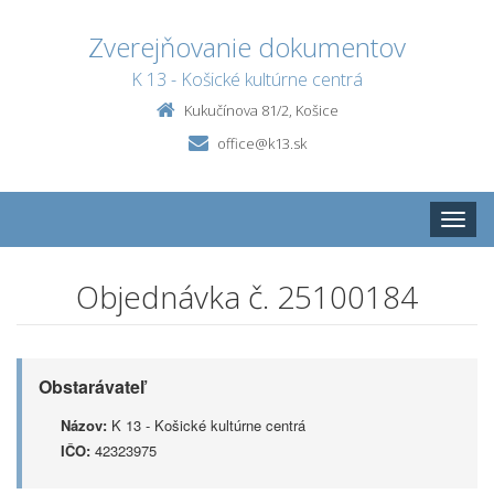
Zverejňovanie dokumentov
K 13 - Košické kultúrne centrá
Kukučínova 81/2, Košice
office@k13.sk
Toggle
naviga
Objednávka č. 25100184
Obstarávateľ
Názov:
K 13 - Košické kultúrne centrá
IČO:
42323975