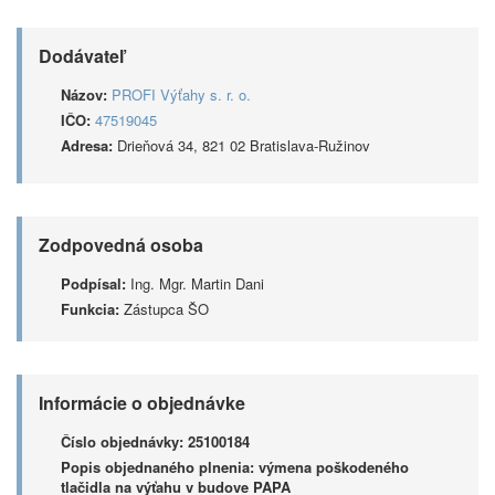
Dodávateľ
Názov:
PROFI Výťahy s. r. o.
IČO:
47519045
Adresa:
Drieňová 34, 821 02 Bratislava-Ružinov
Zodpovedná osoba
Podpísal:
Ing. Mgr. Martin Dani
Funkcia:
Zástupca ŠO
Informácie o objednávke
Číslo objednávky:
25100184
Popis objednaného plnenia:
výmena poškodeného
tlačidla na výťahu v budove PAPA