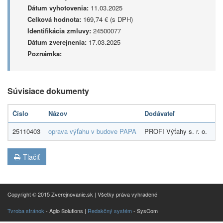
Dátum vyhotovenia:
11.03.2025
Celková hodnota:
169,74 € (s DPH)
Identifikácia zmluvy:
24500077
Dátum zverejnenia:
17.03.2025
Poznámka:
Súvisiace dokumenty
Číslo
Názov
Dodávateľ
S
25110403
oprava výťahu v budove PAPA
PROFI Výťahy s. r. o.
13
Tlačiť
Copyright © 2015 Zverejnovanie.sk | Všetky práva vyhradené
Tvroba stránok
- Aglo Solutions |
Redakčný systém
- SysCom