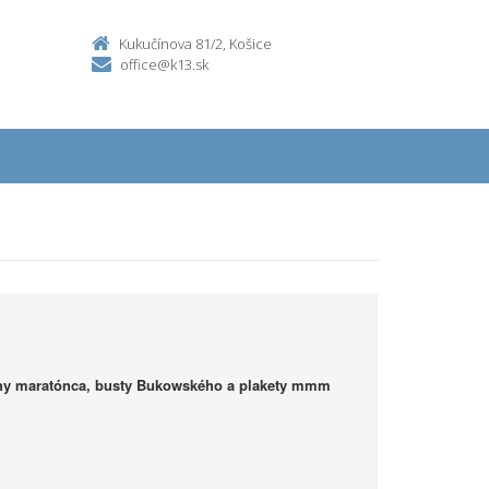
Kukučínova 81/2, Košice
office@k13.sk
hy maratónca, busty Bukowského a plakety mmm