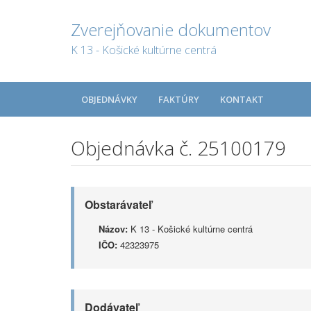
Zverejňovanie dokumentov
K 13 - Košické kultúrne centrá
OBJEDNÁVKY
FAKTÚRY
KONTAKT
Objednávka č. 25100179
Obstarávateľ
Názov:
K 13 - Košické kultúrne centrá
IČO:
42323975
Dodávateľ