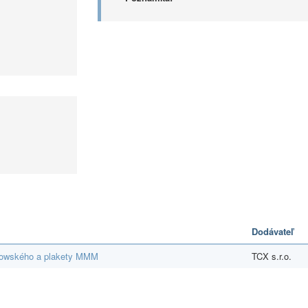
Dodávateľ
kowského a plakety MMM
TCX s.r.o.