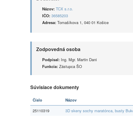
Názov:
TCX s.r.o.
IČO:
36585203
Adresa:
Tomašíkova 1, 040 01 Košice
Zodpovedná osoba
Podpísal:
Ing. Mgr. Martin Dani
Funkcia:
Zástupca ŠO
Súvisiace dokumenty
Číslo
Názov
25110319
3D skeny sochy maratónca, busty Bu