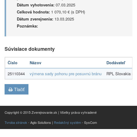
Dátum vyhotovenia:
07.03.2025
Celková hodnota:
1 070,10 € (s DPH)
Dátum zverejnenia:
13.03.2025
Poznámka:
Súvisiace dokumenty
Číslo
Názov
Dodávateľ
25110344
výmena sady pohonu pre posuvnú bránu
RPL Slovakia s.r
Tlačiť
Copyright © 2015 Zverejnovanie.sk | Všetky práva vyhradené
Tvroba stránok
- Aglo Solutions |
Redakčný systém
- SysCom