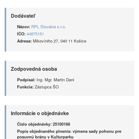
Dodávateľ
Názov:
RPL Slovakia s.r.o.
IČO:
44875151
Adresa:
Mikovíniho 27, 040 11 Košice
Zodpovedná osoba
Podpísal:
Ing. Mgr. Martin Dani
Funkcia:
Zástupca ŠO
Informácie o objednávke
Číslo objednávky:
25100166
Popis objednaného plnenia:
výmena sady pohonu pre
posuvnú bránu v Kulturparku