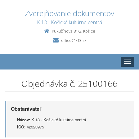
Zverejňovanie dokumentov
K 13 - Košické kultúrne centrá
Kukučínova 81/2, Košice
office@k13.sk
Toggle
naviga
Objednávka č. 25100166
Obstarávateľ
Názov:
K 13 - Košické kultúrne centrá
IČO:
42323975