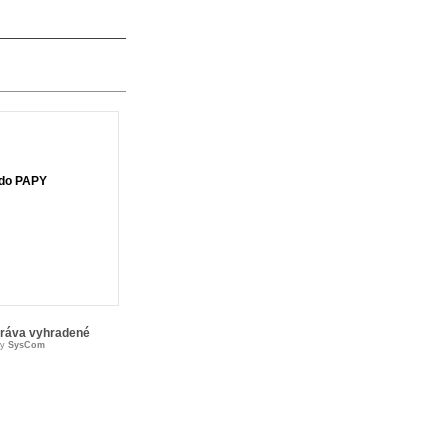
 do PAPY
práva vyhradené
by
SysCom