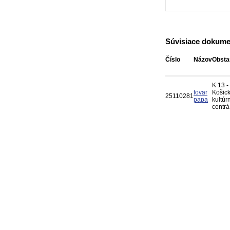
Súvisiace dokume
Číslo
Názov
Obsta
K 13 -
tovar
Košic
25110281
papa
kultúr
centrá