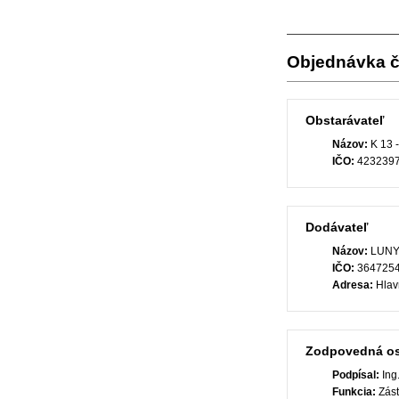
Objednávka č
Obstarávateľ
Názov:
K 13 -
IČO:
423239
Dodávateľ
Názov:
LUNYS,
IČO:
364725
Adresa:
Hlav
Zodpovedná o
Podpísal:
Ing.
Funkcia:
Zás