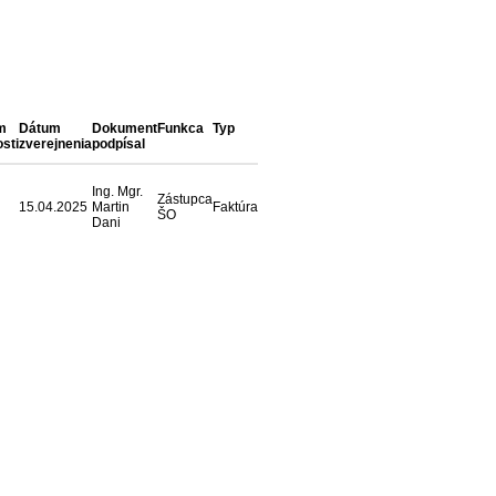
m
Dátum
Dokument
Funkca
Typ
osti
zverejnenia
podpísal
Ing. Mgr.
Zástupca
15.04.2025
Martin
Faktúra
ŠO
Dani