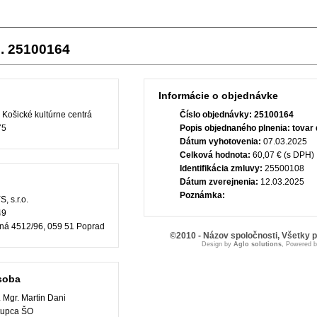
. 25100164
Informácie o objednávke
 Košické kultúrne centrá
Číslo objednávky:
25100164
75
Popis objednaného plnenia:
tovar
Dátum vyhotovenia:
07.03.2025
Celková hodnota:
60,07 € (s DPH)
Identifikácia zmluvy:
25500108
Dátum zverejnenia:
12.03.2025
Poznámka:
 s.r.o.
49
ná 4512/96, 059 51 Poprad
©2010 - Názov spoločnosti, Všetky 
Design by
Aglo solutions
, Powered 
soba
 Mgr. Martin Dani
tupca ŠO