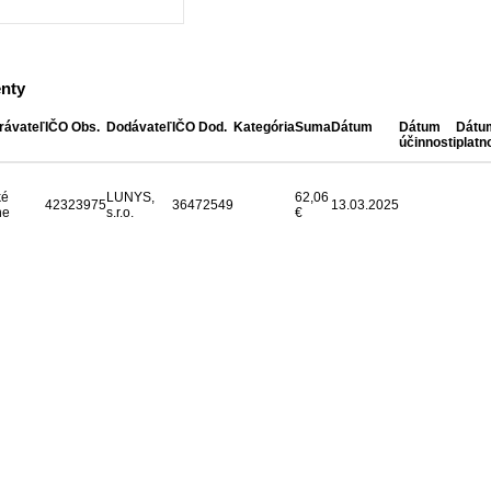
nty
rávateľ
IČO Obs.
Dodávateľ
IČO Dod.
Kategória
Suma
Dátum
Dátum
Dátu
účinnosti
platn
ké
LUNYS,
62,06
42323975
36472549
13.03.2025
ne
s.r.o.
€