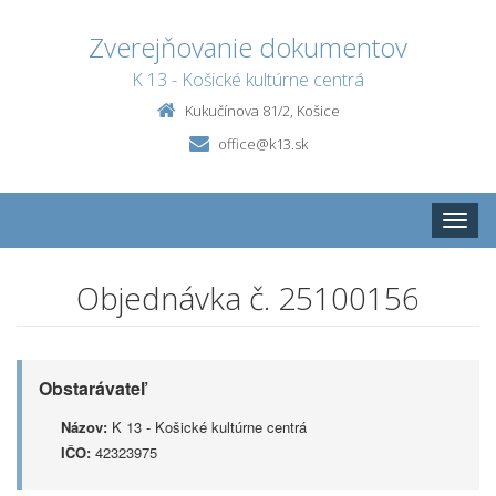
Zverejňovanie dokumentov
K 13 - Košické kultúrne centrá
Kukučínova 81/2, Košice
office@k13.sk
Toggle
naviga
Objednávka č. 25100156
Obstarávateľ
Názov:
K 13 - Košické kultúrne centrá
IČO:
42323975