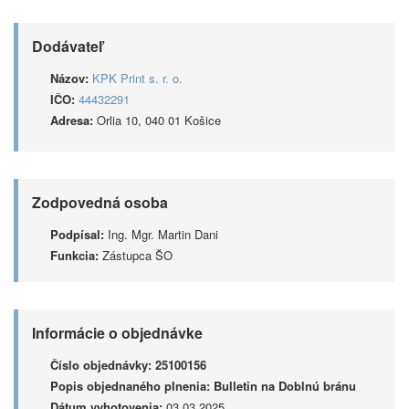
Dodávateľ
Názov:
KPK Print s. r. o.
IČO:
44432291
Adresa:
Orlia 10, 040 01 Košice
Zodpovedná osoba
Podpísal:
Ing. Mgr. Martin Dani
Funkcia:
Zástupca ŠO
Informácie o objednávke
Číslo objednávky:
25100156
Popis objednaného plnenia:
Bulletin na Doblnú bránu
Dátum vyhotovenia:
03.03.2025