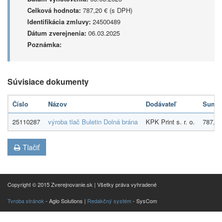
Celková hodnota:
787,20 € (s DPH)
Identifikácia zmluvy:
24500489
Dátum zverejnenia:
06.03.2025
Poznámka:
Súvisiace dokumenty
Číslo
Názov
Dodávateľ
Suma
25110287
výroba tlač Buletin Dolná brána
KPK Print s. r. o.
787,20
Tlačiť
Copyright © 2015 Zverejnovanie.sk | Všetky práva vyhradené
Tvroba stránok
- Aglo Solutions |
Redakčný systém
- SysCom