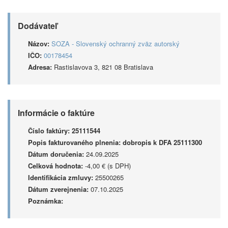
Dodávateľ
Názov:
SOZA - Slovenský ochranný zväz autorský
IČO:
00178454
Adresa:
Rastislavova 3, 821 08 Bratislava
Informácie o faktúre
Číslo faktúry:
25111544
Popis fakturovaného plnenia:
dobropis k DFA 25111300
Dátum doručenia:
24.09.2025
Celková hodnota:
-4,00 € (s DPH)
Identifikácia zmluvy:
25500265
Dátum zverejnenia:
07.10.2025
Poznámka: