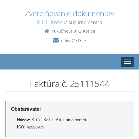
Zverejňovanie dokumentov
K 13 - Košické kultúrne centrá
Kukučínova 81/2, Košice
office@k13.sk
Toggle
naviga
Faktúra č. 25111544
Obstarávateľ
Názov:
K 13 - Košické kultúrne centrá
IČO:
42323975