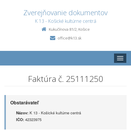
Zverejňovanie dokumentov
K 13 - Košické kultúrne centrá
Kukučínova 81/2, Košice
office@k13.sk
Toggle
naviga
Faktúra č. 25111250
Obstarávateľ
Názov:
K 13 - Košické kultúrne centrá
IČO:
42323975