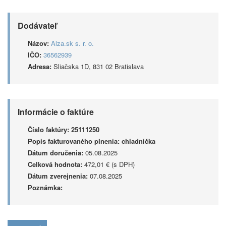
Dodávateľ
Názov:
Alza.sk s. r. o.
IČO:
36562939
Adresa:
Sliačska 1D, 831 02 Bratislava
Informácie o faktúre
Číslo faktúry:
25111250
Popis fakturovaného plnenia:
chladnička
Dátum doručenia:
05.08.2025
Celková hodnota:
472,01 € (s DPH)
Dátum zverejnenia:
07.08.2025
Poznámka: