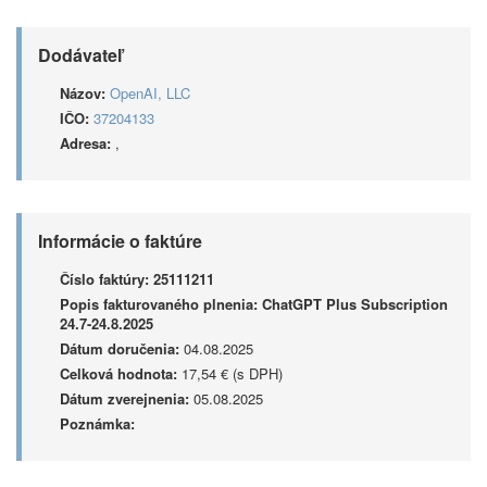
Dodávateľ
Názov:
OpenAI, LLC
IČO:
37204133
Adresa:
,
Informácie o faktúre
Číslo faktúry:
25111211
Popis fakturovaného plnenia:
ChatGPT Plus Subscription
24.7-24.8.2025
Dátum doručenia:
04.08.2025
Celková hodnota:
17,54 € (s DPH)
Dátum zverejnenia:
05.08.2025
Poznámka: