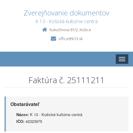
Zverejňovanie dokumentov
K 13 - Košické kultúrne centrá
Kukučínova 81/2, Košice
office@k13.sk
Toggle
naviga
Faktúra č. 25111211
Obstarávateľ
Názov:
K 13 - Košické kultúrne centrá
IČO:
42323975