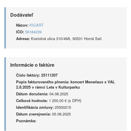
Dodávateľ
Názov:
KICART
IČO:
56184239
Adresa:
Kostolná ulica 310/49A, 93531 Horná Seč
Informácie o faktúre
Číslo faktúry:
25111207
Popis fakturovaného plnenia:
koncert Meowlaux x VAL
2.8.2025 v rámci Leta v Kulturparku
Dátum doručenia:
04.08.2025
Celková hodnota:
1 200,00 € (s DPH)
Identifikácia zmluvy:
25500215
Dátum zverejnenia:
05.08.2025
Poznámka: