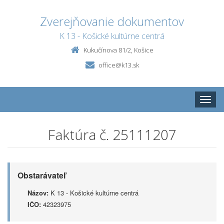
Zverejňovanie dokumentov
K 13 - Košické kultúrne centrá
Kukučínova 81/2, Košice
office@k13.sk
Toggle
naviga
Faktúra č. 25111207
Obstarávateľ
Názov:
K 13 - Košické kultúrne centrá
IČO:
42323975