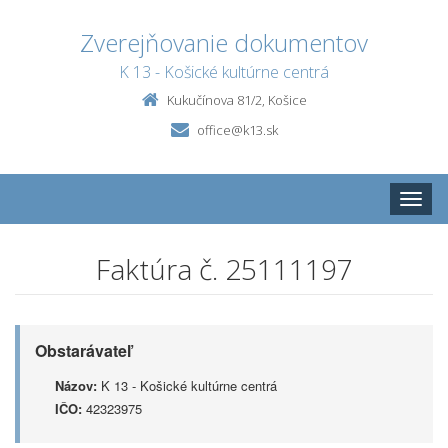
Zverejňovanie dokumentov
K 13 - Košické kultúrne centrá
Kukučínova 81/2, Košice
office@k13.sk
Toggle
naviga
Faktúra č. 25111197
Obstarávateľ
Názov:
K 13 - Košické kultúrne centrá
IČO:
42323975