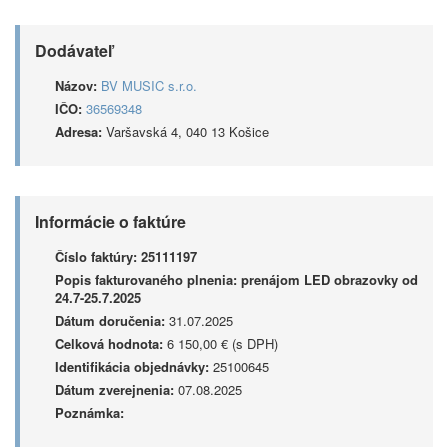
Dodávateľ
Názov:
BV MUSIC s.r.o.
IČO:
36569348
Adresa:
Varšavská 4, 040 13 Košice
Informácie o faktúre
Číslo faktúry:
25111197
Popis fakturovaného plnenia:
prenájom LED obrazovky od
24.7-25.7.2025
Dátum doručenia:
31.07.2025
Celková hodnota:
6 150,00 € (s DPH)
Identifikácia objednávky:
25100645
Dátum zverejnenia:
07.08.2025
Poznámka: