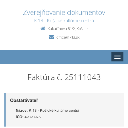
Zverejňovanie dokumentov
K 13 - Košické kultúrne centrá
Kukučínova 81/2, Košice
office@k13.sk
Toggle
naviga
Faktúra č. 25111043
Obstarávateľ
Názov:
K 13 - Košické kultúrne centrá
IČO:
42323975