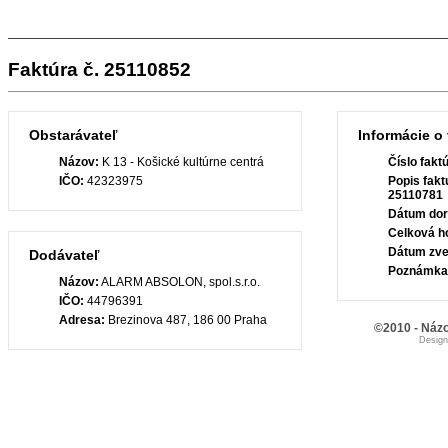
Faktúra č. 25110852
Obstarávateľ
Informácie o 
Názov:
K 13 - Košické kultúrne centrá
Číslo fakt
IČO:
42323975
Popis fakt
25110781
Dátum dor
Celková h
Dátum zve
Dodávateľ
Poznámka
Názov:
ALARM ABSOLON, spol.s.r.o.
IČO:
44796391
Adresa:
Brezinova 487, 186 00 Praha
©2010 - Názo
Desig