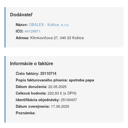
Dodávateľ
Názov:
OBALEX - Košice, s.r.o.
IČO:
44129971
Adresa:
Klimkovičova 27, 040 23 Košice
Informácie o faktúre
Číslo faktúry:
25110714
Popis fakturovaného plnenia:
spotreba papa
Dátum doručenia:
22.05.2025
Celková hodnota:
222,63 € (s DPH)
Identifikácia objednávky:
25100437
Dátum zverejnenia:
17.06.2025
Poznámka: