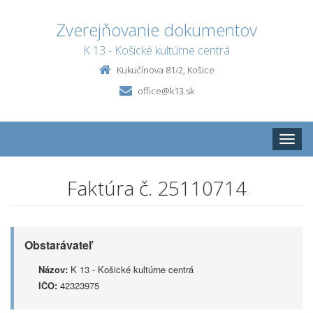
Zverejňovanie dokumentov
K 13 - Košické kultúrne centrá
Kukučínova 81/2, Košice
office@k13.sk
Toggle
naviga
Faktúra č. 25110714
Obstarávateľ
Názov:
K 13 - Košické kultúrne centrá
IČO:
42323975