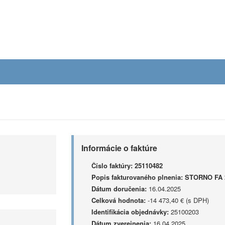
Informácie o faktúre
Číslo faktúry:
25110482
Popis fakturovaného plnenia:
STORNO FA 
Dátum doručenia:
16.04.2025
Celková hodnota:
-14 473,40 € (s DPH)
Identifikácia objednávky:
25100203
Dátum zverejnenia:
16.04.2025