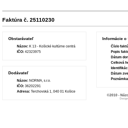
Faktúra č. 25110230
Obstarávateľ
Informácie o 
Názov:
K 13 - Košické kultúrne centrá
Číslo fakt
IČO:
42323975
Popis fakt
Dátum dor
Celková h
Identifiká
Dodávateľ
Dátum zve
Poznámka
Názov:
NORMA, s.r.o.
IČO:
36202291
Adresa:
Terchovská 1, 040 01 Košice
©2010 - Názo
Desig