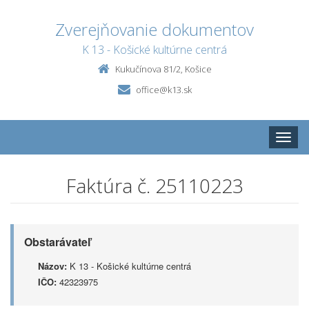
Zverejňovanie dokumentov
K 13 - Košické kultúrne centrá
Kukučínova 81/2, Košice
office@k13.sk
Toggle
naviga
Faktúra č. 25110223
Obstarávateľ
Názov:
K 13 - Košické kultúrne centrá
IČO:
42323975