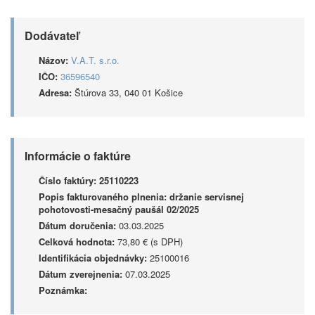
Dodávateľ
Názov:
V.A.T. s.r.o.
IČO:
36596540
Adresa:
Štúrova 33, 040 01 Košice
Informácie o faktúre
Číslo faktúry:
25110223
Popis fakturovaného plnenia:
držanie servisnej
pohotovosti-mesačný paušál 02/2025
Dátum doručenia:
03.03.2025
Celková hodnota:
73,80 € (s DPH)
Identifikácia objednávky:
25100016
Dátum zverejnenia:
07.03.2025
Poznámka: