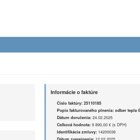
Informácie o faktúre
Číslo faktúry:
25110185
Popis fakturovaného plnenia:
odber tepla 
Dátum doručenia:
24.02.2025
Celková hodnota:
9 890,00 € (s DPH)
Identifikácia zmluvy:
14200036
Dátum zverejnenia:
12.03.2025