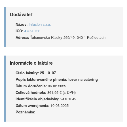
Dodávateľ
Názov:
Infusion s.r.o.
IČO:
47820756
Adresa:
Ťahanovské Riadky 269/49, 040 1 Košice-Juh
Informácie o faktúre
Číslo faktúry:
25110107
Popis fakturovaného plnenia:
tovar na catering
Dátum doručenia:
06.02.2025
Celková hodnota:
861,95 € (s DPH)
Identifikácia objednávky:
24101049
Dátum zverejnenia:
10.03.2025
Poznámka: