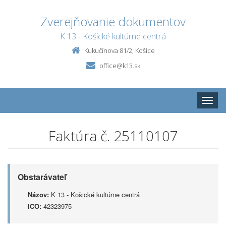
Zverejňovanie dokumentov
K 13 - Košické kultúrne centrá
Kukučínova 81/2, Košice
office@k13.sk
Toggle
naviga
Faktúra č. 25110107
Obstarávateľ
Názov:
K 13 - Košické kultúrne centrá
IČO:
42323975