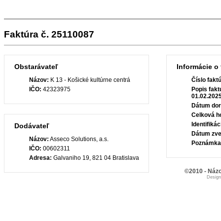
Faktúra č. 25110087
Obstarávateľ
Informácie o 
Názov:
K 13 - Košické kultúrne centrá
Číslo fakt
IČO:
42323975
Popis fakt
01.02.202
Dátum dor
Celková h
Identifiká
Dodávateľ
Dátum zve
Názov:
Asseco Solutions, a.s.
Poznámka
IČO:
00602311
Adresa:
Galvaniho 19, 821 04 Bratislava
©2010 - Názo
Desig