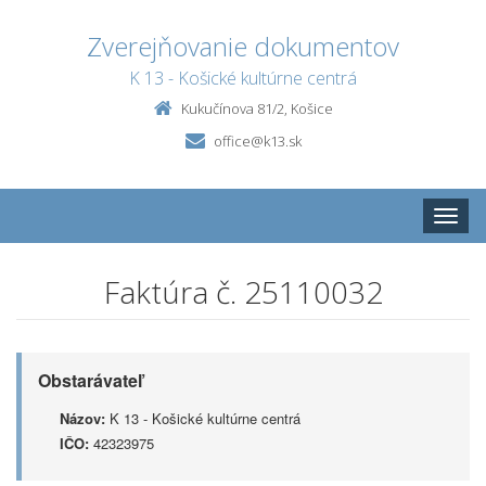
Zverejňovanie dokumentov
K 13 - Košické kultúrne centrá
Kukučínova 81/2, Košice
office@k13.sk
Toggle
naviga
Faktúra č. 25110032
Obstarávateľ
Názov:
K 13 - Košické kultúrne centrá
IČO:
42323975