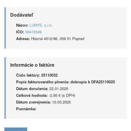
Dodávateľ
Názov:
LUNYS, s.r.o.
IČO:
36472549
Adresa:
Hlavná 4512/96, 059 51 Poprad
Informácie o faktúre
Číslo faktúry:
25110032
Popis fakturovaného plnenia:
dobropis k DFA25110025
Dátum doručenia:
22.01.2025
Celková hodnota:
-2,95 € (s DPH)
Dátum zverejnenia:
10.03.2025
Poznámka: