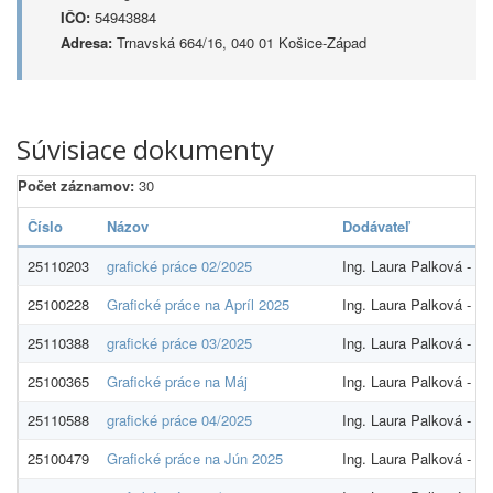
IČO:
54943884
Adresa:
Trnavská 664/16, 040 01 Košice-Západ
Súvisiace dokumenty
Počet záznamov:
30
Číslo
Názov
Dodávateľ
25110203
grafické práce 02/2025
Ing. Laura Palková -
25100228
Grafické práce na Apríl 2025
Ing. Laura Palková -
25110388
grafické práce 03/2025
Ing. Laura Palková -
25100365
Grafické práce na Máj
Ing. Laura Palková -
25110588
grafické práce 04/2025
Ing. Laura Palková -
25100479
Grafické práce na Jún 2025
Ing. Laura Palková -