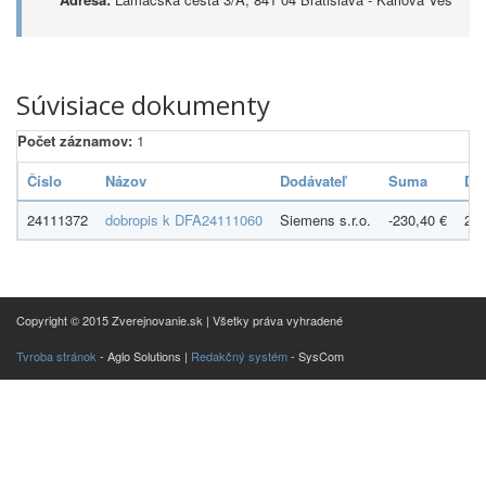
Súvisiace dokumenty
Počet záznamov:
1
Číslo
Názov
Dodávateľ
Suma
Dá
24111372
dobropis k DFA24111060
Siemens s.r.o.
-230,40 €
22.
Copyright © 2015 Zverejnovanie.sk | Všetky práva vyhradené
Tvroba stránok
- Aglo Solutions |
Redakčný systém
- SysCom