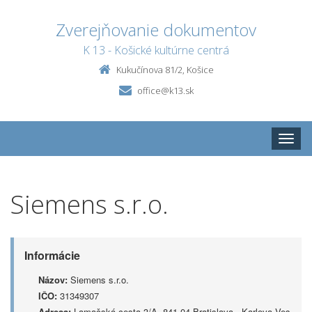
Zverejňovanie dokumentov
K 13 - Košické kultúrne centrá
Kukučínova 81/2, Košice
office@k13.sk
Toggle
naviga
Siemens s.r.o.
Informácie
Názov:
Siemens s.r.o.
IČO:
31349307
Adresa:
Lamačská cesta 3/A, 841 04 Bratislava - Karlova Ves