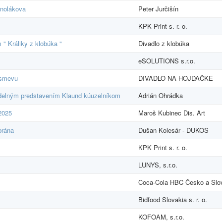
rnolákova
Peter Jurčišín
KPK Print s. r. o.
" Králiky z klobúka "
Divadlo z klobúka
eSOLUTIONS s.r.o.
úsmevu
DIVADLO NA HOJDAČKE
adelným predstavením Klaund kúuzelníkom
Adrián Ohrádka
2025
Maroš Kubinec Dis. Art
brána
Dušan Kolesár - DUKOS
KPK Print s. r. o.
LUNYS, s.r.o.
Coca-Cola HBC Česko a Slov
Bidfood Slovakia s. r. o.
KOFOAM, s.r.o.