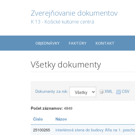
Zverejňovanie dokumentov
K 13 - Košické kultúrne centrá
OBJEDNÁVKY
FAKTÚRY
KONTAKT
Všetky dokumenty
Dokumenty za rok:
XML
CSV
Počet záznamov:
4849
Číslo
Názov
25100265
interiérová stena do budovy Alfa na 1. posch