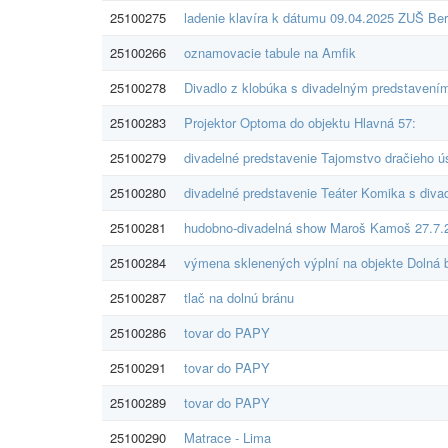
25100275
ladenie klavíra k dátumu 09.04.2025 ZUŠ Be
25100266
oznamovacie tabule na Amfik
25100278
Divadlo z klobúka s divadelným predstavením 
25100283
Projektor Optoma do objektu Hlavná 57:
25100279
divadelné predstavenie Tajomstvo dračieho 
25100280
divadelné predstavenie Teáter Komika s div
25100281
hudobno-divadelná show Maroš Kamoš 27.7.
25100284
výmena sklenených výplní na objekte Dolná 
25100287
tlač na dolnú bránu
25100286
tovar do PAPY
25100291
tovar do PAPY
25100289
tovar do PAPY
25100290
Matrace - Lima