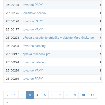
25100185
tovar do PAPY
Coc
25100175
kváskové pečivo
SLO
25100176
tovar do PAPY
Bid
25100177
tovar do PAPY
LUN
25100223
výroba a osadenie striešky v objekte Maratónsky dom
GAL
25100225
tovar na catering
Coc
25100217
oprava macbook pro
WEB
25100224
tovar na catering
LUN
25100226
tovar do PAPY
LUN
25100219
tovar do PAPY
SPI
Aktuálna
«
1
2
3
4
5
6
7
8
9
10
11
stránka
»
3