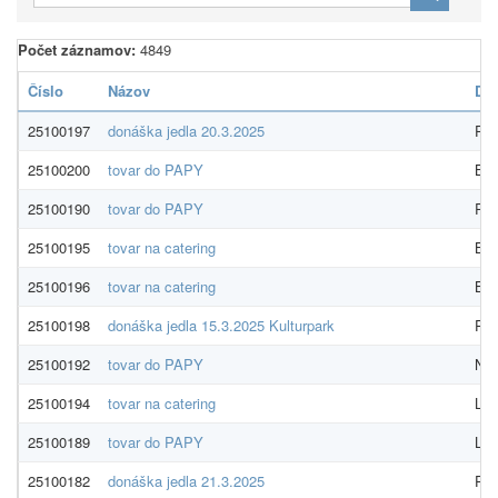
Počet záznamov:
4849
Číslo
Názov
Dod
25100197
donáška jedla 20.3.2025
Pre
25100200
tovar do PAPY
Bid
25100190
tovar do PAPY
ROT
25100195
tovar na catering
Bid
25100196
tovar na catering
Bid
25100198
donáška jedla 15.3.2025 Kulturpark
Pre
25100192
tovar do PAPY
NOR
25100194
tovar na catering
LUN
25100189
tovar do PAPY
LUN
25100182
donáška jedla 21.3.2025
Pre