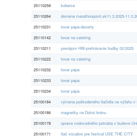
25110258
koberce
25110264
doména marathonpoint.sk11.3.2025-11.3.2
25110231
tovar papa-dezerty
25110142
tovar na catering
25110211
prenájom HW-prehrávanie hudby 02/2025
25110222
tovar na catering
25110232
tovar papa
25110233
tovar papa
25110234
tovar papa
25100184
výmena poškodeného tlačidla na výťahu 
25100186
magnetky na Dolnú bránu
25100178
oprava vodovodného potrubia v budove Un
25100171
tlač vizuálov pre festival USE THE C!TY