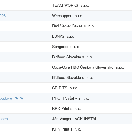
TEAM WORKS, s.r.o.
026
Websupport, s.r.o.
Red Velvet Cakes s. r. o.
LUNYS, s.r.o.
Songoroo s. r. o.
Bidfood Slovakia s. r. o.
Coca-Cola HBC Česko a Slovensko, s.r.o.
Bidfood Slovakia s. r. o.
SPIRITS, s.r.o.
v budove PAPA
PROFI Výťahy s. r. o.
KPK Print s. r. o.
iform
Ján Vangor - VOK INSTAL
KPK Print s. r. o.