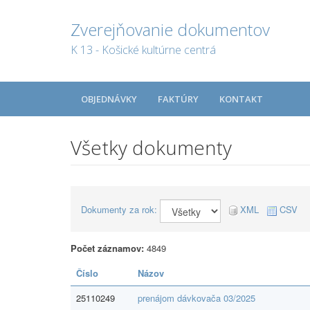
Zverejňovanie dokumentov
K 13 - Košické kultúrne centrá
OBJEDNÁVKY
FAKTÚRY
KONTAKT
Všetky dokumenty
Dokumenty za rok:
XML
CSV
Počet záznamov:
4849
Číslo
Názov
25110249
prenájom dávkovača 03/2025