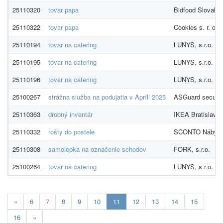
25110320
tovar papa
Bidfood Slovakia 
25110322
tovar papa
Cookies s. r. o.
25110194
tovar na catering
LUNYS, s.r.o.
25110195
tovar na catering
LUNYS, s.r.o.
25110196
tovar na catering
LUNYS, s.r.o.
25100267
strážna služba na podujatia v Apríli 2025
ASGuard security
25110363
drobný inventár
IKEA Bratislava, 
25110332
rošty do postele
SCONTO Nábytok 
25110308
samolepka na označenie schodov
FORK, s.r.o.
25100264
tovar na catering
LUNYS, s.r.o.
Aktuálna
«
6
7
8
9
10
11
12
13
14
15
stránka
16
»
11