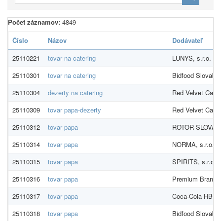
Počet záznamov:
4849
Číslo
Názov
Dodávateľ
25110221
tovar na catering
LUNYS, s.r.o.
25110301
tovar na catering
Bidfood Slovakia 
25110304
dezerty na catering
Red Velvet Cakes 
25110309
tovar papa-dezerty
Red Velvet Cakes 
25110312
tovar papa
ROTOR SLOVAKIA
25110314
tovar papa
NORMA, s.r.o.
25110315
tovar papa
SPIRITS, s.r.o.
25110316
tovar papa
Premium Brands s
25110317
tovar papa
Coca-Cola HBC Č
25110318
tovar papa
Bidfood Slovakia 