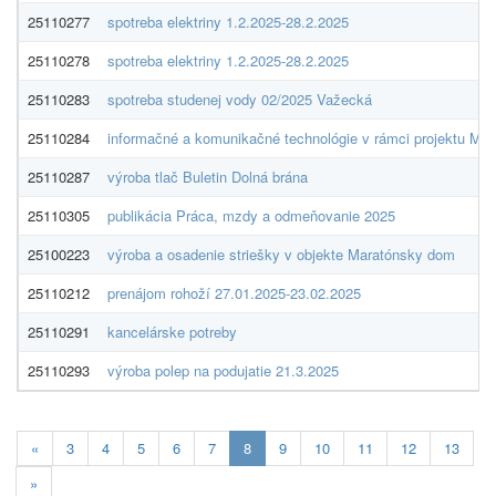
25110277
spotreba elektriny 1.2.2025-28.2.2025
25110278
spotreba elektriny 1.2.2025-28.2.2025
25110283
spotreba studenej vody 02/2025 Važecká
25110284
informačné a komunikačné technológie v rámci projektu Ma
25110287
výroba tlač Buletin Dolná brána
25110305
publikácia Práca, mzdy a odmeňovanie 2025
25100223
výroba a osadenie striešky v objekte Maratónsky dom
25110212
prenájom rohoží 27.01.2025-23.02.2025
25110291
kancelárske potreby
25110293
výroba polep na podujatie 21.3.2025
Aktuálna
«
3
4
5
6
7
8
9
10
11
12
13
stránka
»
8