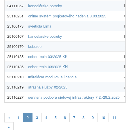
24111057
kancelárske potreby
Lyr
25110251
online systém projketového riadenia 8.03.2025
Sm
25100173
svietidlá Lima
Don
25100167
kancelárske potreby
Lyr
25100170
koberce
TE
25110185
odber tepla 03/2025 KK
MH 
25110186
odber tepla 03/2025 KH
MH 
25110210
inštalácia modulov a licencie
ANe
25110219
strážna služby 02/2025
ASG
25110227
servisná podpora sieťovej infraštruktúry 7.2.-28.2.2025
Via
Aktuálna
«
1
2
3
4
5
6
7
8
9
10
11
stránka
»
2