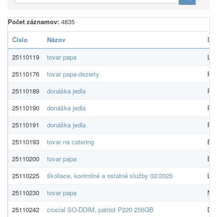
Počet záznamov:
4835
Číslo
Názov
Do
25110119
tovar papa
LUN
25110176
tovar papa-dezerty
Red
25110189
donáška jedla
Pre
25110190
donáška jedla
Pre
25110191
donáška jedla
Pre
25110193
tovar na catering
Bid
25110200
tovar papa
Bid
25110225
školiace, kontrolné a ostatné služby 02/2025
Luk
25110230
tovar papa
NOR
25110242
crucial SO-DDIM, patriot P220 256GB
Dat